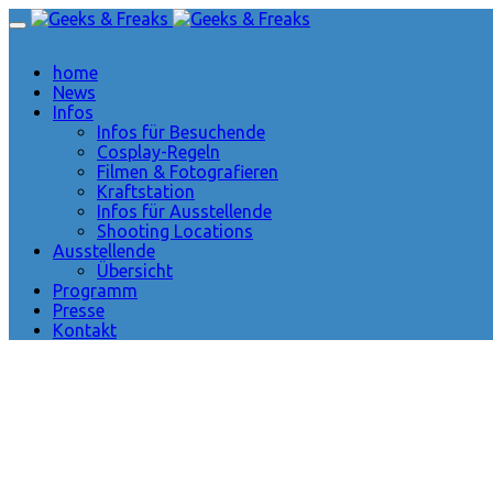
home
News
Infos
Infos für Besuchende
Cosplay-Regeln
Filmen & Fotografieren
Kraftstation
Infos für Ausstellende
Shooting Locations
Ausstellende
Übersicht
Programm
Presse
Kontakt