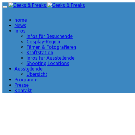
home
News
Infos
Infos für Besuchende
Cosplay-Regeln
Filmen & Fotografieren
Kraftstation
Infos für Ausstellende
Shooting Locations
Ausstellende
Übersicht
Programm
Presse
Kontakt