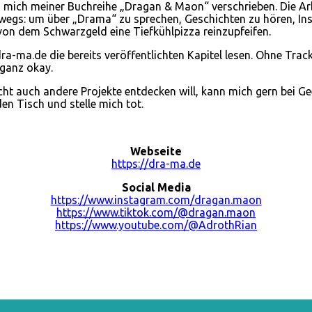
 mich meiner Buchreihe „Dragan & Maon“ verschrieben. Die Ar
egs: um über „Drama“ zu sprechen, Geschichten zu hören, Inspi
von dem Schwarzgeld eine Tiefkühlpizza reinzupfeifen.
-ma.de die bereits veröffentlichten Kapitel lesen. Ohne Trac
 ganz okay.
ht auch andere Projekte entdecken will, kann mich gern bei G
en Tisch und stelle mich tot.
Webseite
https://dra-ma.de
Social Media
https://www.instagram.com/dragan.maon
https://www.tiktok.com/@dragan.maon
https://www.youtube.com/@AdrothRian