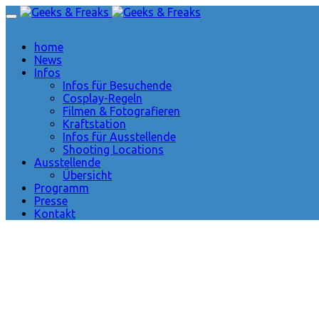
home
News
Infos
Infos für Besuchende
Cosplay-Regeln
Filmen & Fotografieren
Kraftstation
Infos für Ausstellende
Shooting Locations
Ausstellende
Übersicht
Programm
Presse
Kontakt