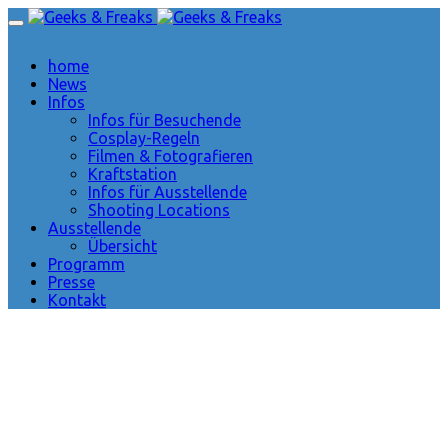
home
News
Infos
Infos für Besuchende
Cosplay-Regeln
Filmen & Fotografieren
Kraftstation
Infos für Ausstellende
Shooting Locations
Ausstellende
Übersicht
Programm
Presse
Kontakt