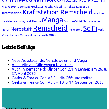
GeeksUndFreaks24
GeeksUndFreaks25
Geeks Und
Freaks 2024
GeeksUndFreaksCon
Jessica Kikisch
Karrakula
KlingenCon
Kraftstation Remscheid
Kraftstation
Krankheit
Manga
Lalelulottee
Loony Leah Design
MonsterCatArt
Nerd-Juwelen
Remscheid
SciFi
Nerdstuff
Nerds
Rune-Store
Vasja
Veranstaltung
Veranstaltungen
Wolfy Office
Letzte Beiträge
Neue Ausstellende: NerdJuwelen und Vasja
Ausstellerausfälle wegen Krankheit
Auch in Remscheid: KlingenCon LVI in Lennep am 26. &
27. April 2025
Geeks & Freaks-Con V3.0 – die Öffnungszeiten
Geeks & Freaks-Con V3.0 – 13. & 14. September 2025