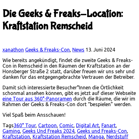
Die Geeks & Freaks-Location:
Kraftstation Remscheid
xanathon
Geeks & Freaks-Con
,
News
13. Juni 2024
Wie bereits angekündigt, findet die zweite Geeks & Freaks-
Con in Remscheid in den Räumen der Kraftstation an der
Honsberger Straße 2 statt, darüber freuen wir uns sehr und
danken für das entgegengebrachte Vertrauen der Betreiber.
Damit sich interessierte Besucher°Innen die Örtlichkeit
schonmal ansehen können, gibt es jetzt auf dieser Webseite
eine Tour aus 360°-Panoramen
durch die Räume, die wir im
Rahmen der Geeks & Freaks-Con dort “bespielen” werden.
Viel Spaß beim Ansschauen!
Tags
360° Tour
,
Cartoon
,
Comic
,
Digital Art
,
Fanart
,
Gaming
,
Geeks Und Freaks 2024
,
Geeks und Freaks-Con
,
Kraftstation
,
Kraftstation Remscheid
,
Manga
,
Nerdstuff