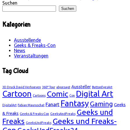
Suchen
Suchen
Kategorien
Ausstellende
Geeks & Freaks-Con
News
Veranstaltungen
Tag Cloud
Aussteller
3D Druck David Verhoeven
360° Tour
abgesagt
ButtonEyesArt
Cartoon
Digital Art
Comic
Cartoons
Con
Fantasy
Gaming
Fanart
Geeks
DigitalArt
Fabian Mauruschat
Geeks und
& Freaks
Geeks & Freaks-Con
GeeksAndFreaks
Geeks und Freaks-
Freaks
GeeksUndFreaks
Con