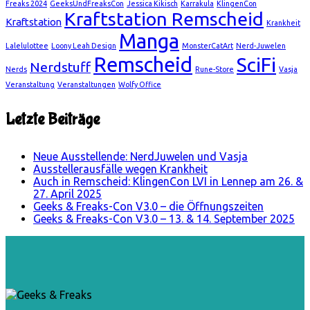
Freaks 2024
GeeksUndFreaksCon
Jessica Kikisch
Karrakula
KlingenCon
Kraftstation Remscheid
Kraftstation
Krankheit
Manga
Lalelulottee
Loony Leah Design
MonsterCatArt
Nerd-Juwelen
Remscheid
SciFi
Nerdstuff
Nerds
Rune-Store
Vasja
Veranstaltung
Veranstaltungen
Wolfy Office
Letzte Beiträge
Neue Ausstellende: NerdJuwelen und Vasja
Ausstellerausfälle wegen Krankheit
Auch in Remscheid: KlingenCon LVI in Lennep am 26. &
27. April 2025
Geeks & Freaks-Con V3.0 – die Öffnungszeiten
Geeks & Freaks-Con V3.0 – 13. & 14. September 2025