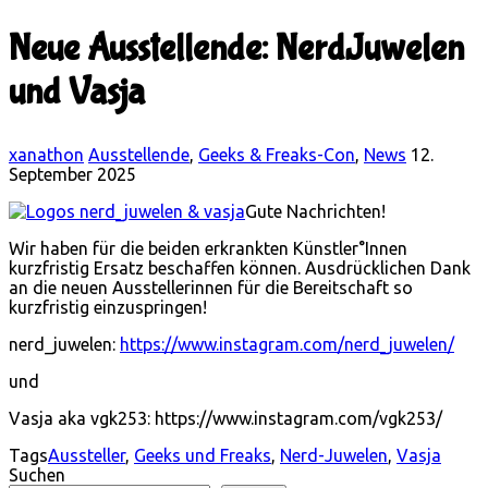
Neue Ausstellende: NerdJuwelen
und Vasja
xanathon
Ausstellende
,
Geeks & Freaks-Con
,
News
12.
September 2025
Gute Nachrichten!
Wir haben für die beiden erkrankten Künstler°Innen
kurzfristig Ersatz beschaffen können. Ausdrücklichen Dank
an die neuen Ausstellerinnen für die Bereitschaft so
kurzfristig einzuspringen!
nerd_juwelen:
https://www.instagram.com/nerd_juwelen/
und
Vasja aka vgk253: https://www.instagram.com/vgk253/
Tags
Aussteller
,
Geeks und Freaks
,
Nerd-Juwelen
,
Vasja
Suchen