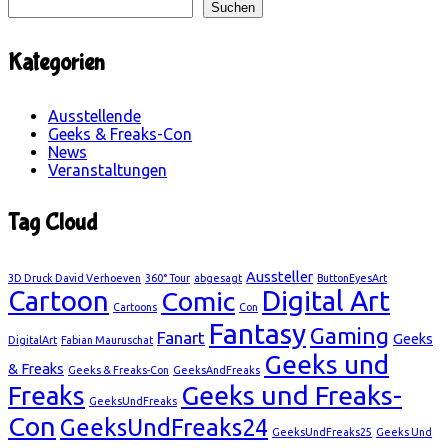
Suchen
Kategorien
Ausstellende
Geeks & Freaks-Con
News
Veranstaltungen
Tag Cloud
Aussteller
3D Druck David Verhoeven
360° Tour
abgesagt
ButtonEyesArt
Cartoon
Digital Art
Comic
Cartoons
Con
Fantasy
Gaming
Fanart
Geeks
DigitalArt
Fabian Mauruschat
Geeks und
& Freaks
Geeks & Freaks-Con
GeeksAndFreaks
Geeks und Freaks-
Freaks
GeeksUndFreaks
Con
GeeksUndFreaks24
GeeksUndFreaks25
Geeks Und