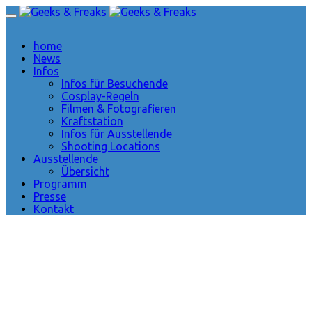
home
News
Infos
Infos für Besuchende
Cosplay-Regeln
Filmen & Fotografieren
Kraftstation
Infos für Ausstellende
Shooting Locations
Ausstellende
Übersicht
Programm
Presse
Kontakt