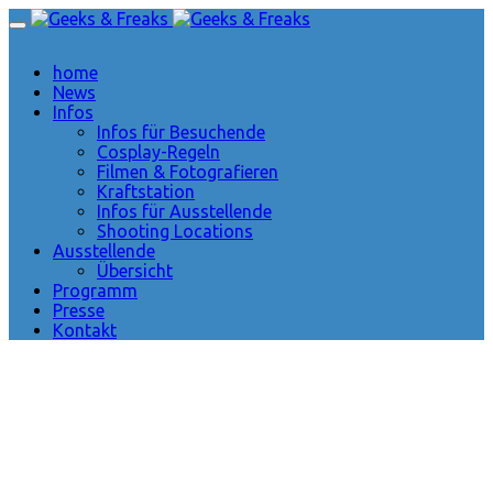
home
News
Infos
Infos für Besuchende
Cosplay-Regeln
Filmen & Fotografieren
Kraftstation
Infos für Ausstellende
Shooting Locations
Ausstellende
Übersicht
Programm
Presse
Kontakt