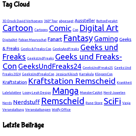
Tag Cloud
Aussteller
3D Druck David Verhoeven
360° Tour
abgesagt
ButtonEyesArt
Cartoon
Digital Art
Comic
Cartoons
Con
Fantasy
Gaming
Fanart
Geeks
DigitalArt
Fabian Mauruschat
Geeks und
& Freaks
Geeks & Freaks-Con
GeeksAndFreaks
Geeks und Freaks-
Freaks
GeeksUndFreaks
Con
GeeksUndFreaks24
GeeksUndFreaks25
Geeks Und
Freaks 2024
GeeksUndFreaksCon
Jessica Kikisch
Karrakula
KlingenCon
Kraftstation Remscheid
Kraftstation
Krankheit
Manga
Lalelulottee
Loony Leah Design
MonsterCatArt
Nerd-Juwelen
Remscheid
SciFi
Nerdstuff
Nerds
Rune-Store
Vasja
Veranstaltung
Veranstaltungen
Wolfy Office
Letzte Beiträge