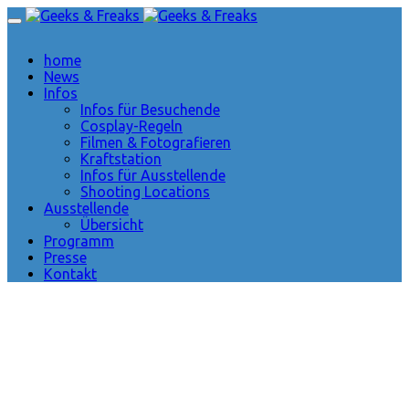
home
News
Infos
Infos für Besuchende
Cosplay-Regeln
Filmen & Fotografieren
Kraftstation
Infos für Ausstellende
Shooting Locations
Ausstellende
Übersicht
Programm
Presse
Kontakt