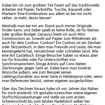
Dabei bin ich zum größten Teil fixiert auf das traditionelle
Arbeiten mit Papier, Farbstifte, Tusche, Aquarell oder
Markern. Eine Kombination aus allem ist bei mir nicht
selten. Je mehr, desto besser!
Weshalb man bei mir am Stand auch immer Originale
finden kann, und dabei spielt es keine Rolle, ob für kleines
oder großes Budget. Genauso biete ich auch Mini-
Commissions an. Sowohl auf Papier zum Mitnehmen als
auch für dein Conhon. Conhon? Ein Conhon ist ein Zeichen-
oder Skizzenbuch, in dem man Freunde und Leute, die man
kennengelernt hat, reinzeichnen oder schreiben lässt. Wie
eine Art Gästebuch. Einige Besucher haben so etwas aber
nur für Künstler oder für Unterschriften von
Synchronsprechern. Einige Artists auf Cons bieten
Zeichnungen gegen Geld an. Dabei kann man konkret
Wünsche äußern, wie zum Beispiel seinen
Lieblingscharakter aus einer Serie in Heldenpose oder, wenn
man Referenzen besitzt, seinen eigenen ausgedachten.
Über das Zeichnen hinaus habe ich vor Jahren das Nähen
für mich entdeckt. Ich gestalte inzwischen meine eigenen
Stoffschlüsselanhänger und stelle sie vom ersten
Scherenschnitt bis zum letzten Nadelstich selber her.