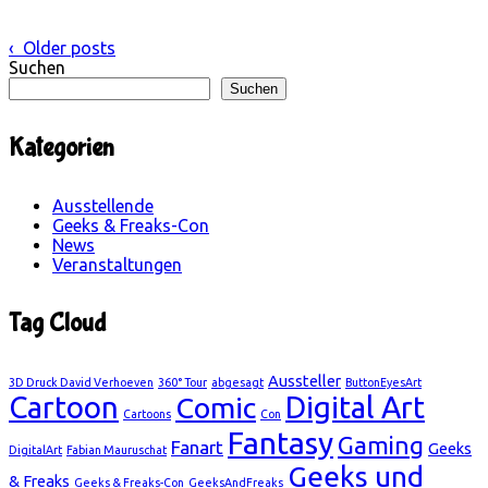
‹ Older posts
Suchen
Suchen
Kategorien
Ausstellende
Geeks & Freaks-Con
News
Veranstaltungen
Tag Cloud
Aussteller
3D Druck David Verhoeven
360° Tour
abgesagt
ButtonEyesArt
Cartoon
Digital Art
Comic
Cartoons
Con
Fantasy
Gaming
Fanart
Geeks
DigitalArt
Fabian Mauruschat
Geeks und
& Freaks
Geeks & Freaks-Con
GeeksAndFreaks