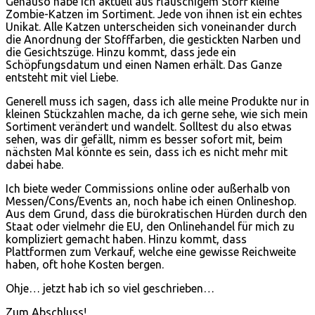
Genauso habe ich aktuell aus flauschigem Stoff kleine
Zombie-Katzen im Sortiment. Jede von ihnen ist ein echtes
Unikat. Alle Katzen unterscheiden sich voneinander durch
die Anordnung der Stofffarben, die gestickten Narben und
die Gesichtszüge. Hinzu kommt, dass jede ein
Schöpfungsdatum und einen Namen erhält. Das Ganze
entsteht mit viel Liebe.
Generell muss ich sagen, dass ich alle meine Produkte nur in
kleinen Stückzahlen mache, da ich gerne sehe, wie sich mein
Sortiment verändert und wandelt. Solltest du also etwas
sehen, was dir gefällt, nimm es besser sofort mit, beim
nächsten Mal könnte es sein, dass ich es nicht mehr mit
dabei habe.
Ich biete weder Commissions online oder außerhalb von
Messen/Cons/Events an, noch habe ich einen Onlineshop.
Aus dem Grund, dass die bürokratischen Hürden durch den
Staat oder vielmehr die EU, den Onlinehandel für mich zu
kompliziert gemacht haben. Hinzu kommt, dass
Plattformen zum Verkauf, welche eine gewisse Reichweite
haben, oft hohe Kosten bergen.
Ohje… jetzt hab ich so viel geschrieben…
Zum Abschluss!