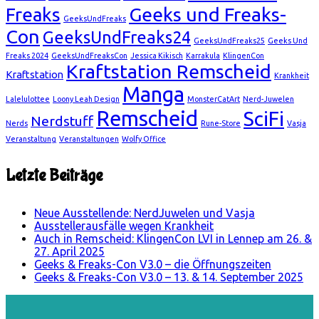
Geeks und Freaks-
Freaks
GeeksUndFreaks
Con
GeeksUndFreaks24
GeeksUndFreaks25
Geeks Und
Freaks 2024
GeeksUndFreaksCon
Jessica Kikisch
Karrakula
KlingenCon
Kraftstation Remscheid
Kraftstation
Krankheit
Manga
Lalelulottee
Loony Leah Design
MonsterCatArt
Nerd-Juwelen
Remscheid
SciFi
Nerdstuff
Nerds
Rune-Store
Vasja
Veranstaltung
Veranstaltungen
Wolfy Office
Letzte Beiträge
Neue Ausstellende: NerdJuwelen und Vasja
Ausstellerausfälle wegen Krankheit
Auch in Remscheid: KlingenCon LVI in Lennep am 26. &
27. April 2025
Geeks & Freaks-Con V3.0 – die Öffnungszeiten
Geeks & Freaks-Con V3.0 – 13. & 14. September 2025