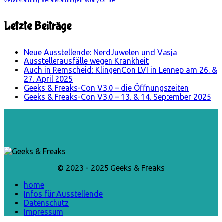
Veranstaltung
Veranstaltungen
Wolfy Office
Letzte Beiträge
Neue Ausstellende: NerdJuwelen und Vasja
Ausstellerausfälle wegen Krankheit
Auch in Remscheid: KlingenCon LVI in Lennep am 26. &
27. April 2025
Geeks & Freaks-Con V3.0 – die Öffnungszeiten
Geeks & Freaks-Con V3.0 – 13. & 14. September 2025
© 2023 - 2025 Geeks & Freaks
home
Infos für Ausstellende
Datenschutz
Impressum