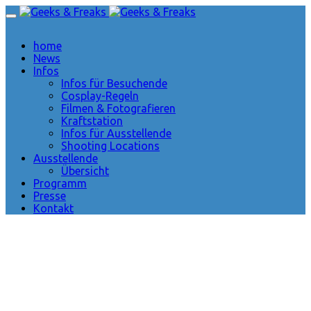
home
News
Infos
Infos für Besuchende
Cosplay-Regeln
Filmen & Fotografieren
Kraftstation
Infos für Ausstellende
Shooting Locations
Ausstellende
Übersicht
Programm
Presse
Kontakt