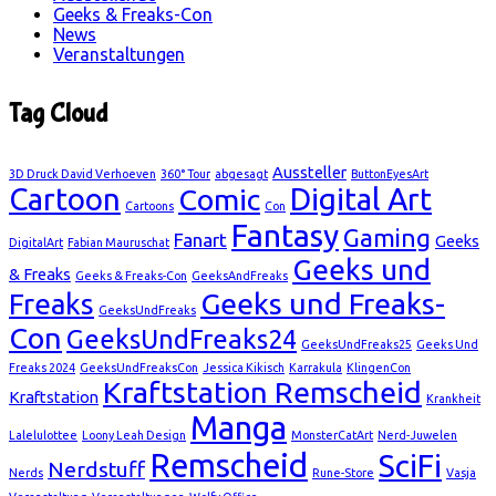
Geeks & Freaks-Con
News
Veranstaltungen
Tag Cloud
Aussteller
3D Druck David Verhoeven
360° Tour
abgesagt
ButtonEyesArt
Cartoon
Digital Art
Comic
Cartoons
Con
Fantasy
Gaming
Fanart
Geeks
DigitalArt
Fabian Mauruschat
Geeks und
& Freaks
Geeks & Freaks-Con
GeeksAndFreaks
Geeks und Freaks-
Freaks
GeeksUndFreaks
Con
GeeksUndFreaks24
GeeksUndFreaks25
Geeks Und
Freaks 2024
GeeksUndFreaksCon
Jessica Kikisch
Karrakula
KlingenCon
Kraftstation Remscheid
Kraftstation
Krankheit
Manga
Lalelulottee
Loony Leah Design
MonsterCatArt
Nerd-Juwelen
Remscheid
SciFi
Nerdstuff
Nerds
Rune-Store
Vasja